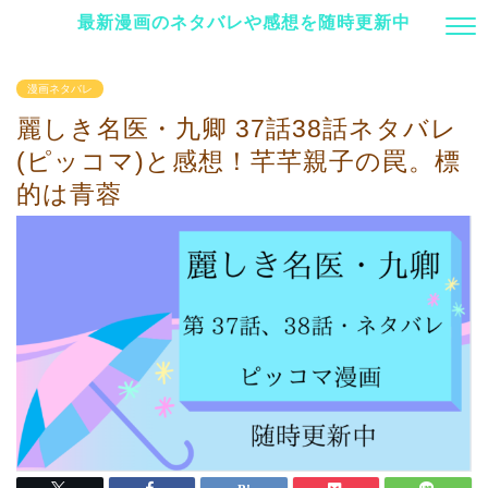
最新漫画のネタバレや感想を随時更新中
漫画ネタバレ
麗しき名医・九卿 37話38話ネタバレ
(ピッコマ)と感想！芊芊親子の罠。標
的は青蓉