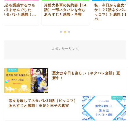
主人公を誘惑するつも
冷酷大将軍の契約妻【14
私、今日から皇女で
はありませんでした
話】一部ネタバレを含む
か！？7話ネタバレ
話ネタバレと感想！...
あらすじと感想・考察
ッコマ）と感想！独
バ...
スポンサーリンク
悪女は今日も楽しい［ネタバレ全話］更
新中！
悪女を殺してネタバレ36話（ピッコマ）
あらすじと感想！王妃と王子の真実