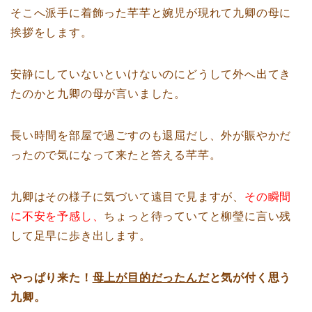
そこへ派手に着飾った芊芊と婉児が現れて九卿の母に
挨拶をします。
安静にしていないといけないのにどうして外へ出てき
たのかと九卿の母が言いました。
長い時間を部屋で過ごすのも退屈だし、外が賑やかだ
ったので気になって来たと答える芊芊。
九卿はその様子に気づいて遠目で見ますが、
その瞬間
に不安を予感し、
ちょっと待っていてと柳瑩に言い残
して足早に歩き出します。
やっぱり来た！
母上が目的だったんだ
と気が付く思う
九卿。