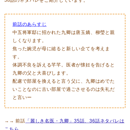
38話のネタバレをご紹介しています。
前話のあらすじ
中五将軍邸に招かれた九卿は唐玉嬌、柳瑩と親
しくなります。
焦った婉児が母に縋ると新しい企てを考えま
す。
体調不良を訴える芊芊。医者が懐妊を告げると
九卿の父と大喜びします。
配慮で部屋を換えると言う父に、九卿はめでた
いことなのに古い部屋で過ごさせるのは失礼だ
と言いー
→→ 前話
「麗しき名医・九卿」35話、36話ネタバレは
こちら