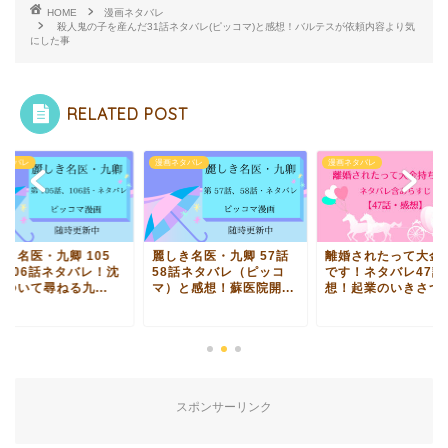
HOME
漫画ネタバレ
殺人鬼の子を産んだ31話ネタバレ(ピッコマ)と感想！バルテスが依頼内容より気
にした事
RELATED POST
ネタバレ
漫画ネタバレ
漫画ネタバレ
しき名医・九卿 105
麗しき名医・九卿 57話
離婚されたって大金
、106話ネタバレ！沈
58話ネタバレ（ピッコ
です！ネタバレ47話
ついて尋ねる九...
マ）と感想！蘇医院開...
想！起業のいきさつ｜.
スポンサーリンク