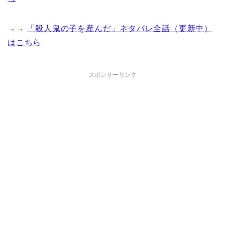
→→
「殺人鬼の子を産んだ」ネタバレ全話（更新中）
はこちら
スポンサーリンク