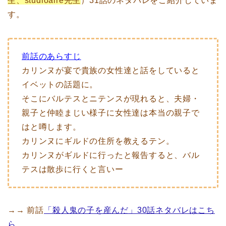
生、studioaire先生
）31話のネタバレをご紹介していま
す。
前話のあらすじ
カリンヌが宴で貴族の女性達と話をしていると
イベットの話題に。
そこにバルテスとニテンスが現れると、夫婦・
親子と仲睦まじい様子に女性達は本当の親子で
はと噂します。
カリンヌにギルドの住所を教えるテン。
カリンヌがギルドに行ったと報告すると、バル
テスは散歩に行くと言いー
→→ 前話
「殺人鬼の子を産んだ」30話ネタバレはこち
ら