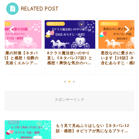
RELATED POST
ネタバレ
漫画ネタバレ
漫画ネタバレ
約破棄の対価【ネタバ
8クラス魔法使いのやり
悪役なのに愛されす
32話】と感想！伯爵の
直し《ネタバレ37話》と
います【19話】ネタ
質を見抜くエルシア...
感想！爽快な気分のハ...
含むあらすじ・感想！.
スポンサーリンク
もう見て見ぬふりはしない【ネタバレ12
話・感想】オピリアが気になるブライ...