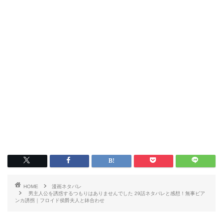
HOME
漫画ネタバレ
男主人公を誘惑するつもりはありませんでした 29話ネタバレと感想！無事ビア
ンカ誘拐｜フロイド侯爵夫人と鉢合わせ