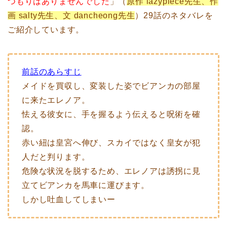
つもりはありませんでした
」（
原作 lazypiece先生、作
画 salty先生、文 dancheong先生
）29話のネタバレを
ご紹介しています。
前話のあらすじ
メイドを買収し、変装した姿でビアンカの部屋
に来たエレノア。
怯える彼女に、手を握るよう伝えると呪術を確
認。
赤い紐は皇宮へ伸び、スカイではなく皇女が犯
人だと判ります。
危険な状況を脱するため、エレノアは誘拐に見
立てビアンカを馬車に運びます。
しかし吐血してしまいー