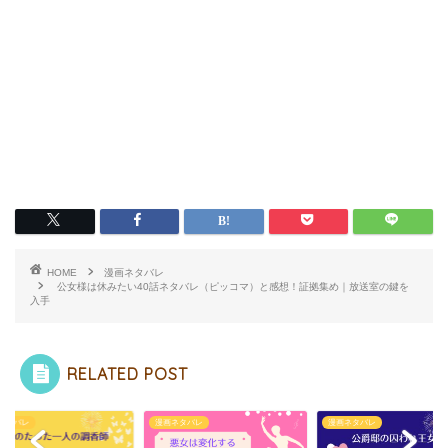
HOME
漫画ネタバレ
公女様は休みたい40話ネタバレ（ピッコマ）と感想！証拠集め｜放送室の鍵を
入手
RELATED POST
ネタバレ
漫画ネタバレ
漫画ネタバレ