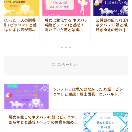
君のたった一人の調香
悪女は変化する ネタバレ
公爵邸の囚われ王女
20話（ピッコマ）と感
4話(ピッコマ)と感想！
ネタバレ12話と感想
！いよいよお店が完...
聞いていた噂とは違...
好きゆえの恐れ｜マク.
スポンサーリンク
シンデレラは私ではなかった35話（ピッ
コマ）と感想！騎士団長、エンハルト...
悪女を殺してネタバレ46話（ピッコマ）
あらすじと感想！ヘレナの教育を始め...