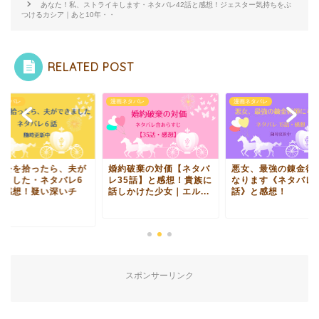
あなた！私、ストライキします・ネタバレ42話と感想！ジェスター気持ちをぶ
つけるカシア｜あと10年・・
RELATED POST
ネタバレ
漫画ネタバレ
漫画ネタバレ
人公を拾ったら、夫が
婚約破棄の対価【ネタバ
悪女、最強の錬金術
きました・ネタバレ6
レ35話】と感想！貴族に
なります《ネタバレ1
と感想！疑い深いチ
話しかけた少女｜エル...
話》と感想！
.
スポンサーリンク