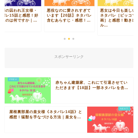
爵邸の囚われ王女様・
悪役なのに愛されすぎて
悪女は今日も楽しい4
タバレ15話と感想！好
います【20話】ネタバレ
ネタバレ［ピッコマ
なものは何ですか｜...
含むあらすじ・感想！...
画］と感想！動き出
ル...
スポンサーリンク
赤ちゃん建築家、これにて引退させてい
ただきます【18話】一部ネタバレを含...
屋根裏部屋の皇女様《ネタバレ14話》と
感想！猛獣を手なづける方法｜皇女を...