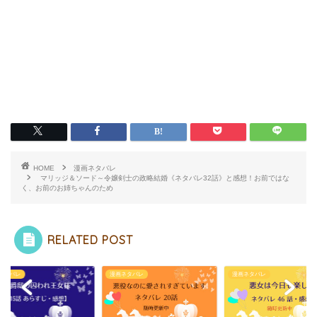
HOME
漫画ネタバレ
マリッジ＆ソード～令嬢剣士の政略結婚《ネタバレ32話》と感想！お前ではな
く、お前のお姉ちゃんのため
RELATED POST
ネタバレ
漫画ネタバレ
漫画ネタバレ