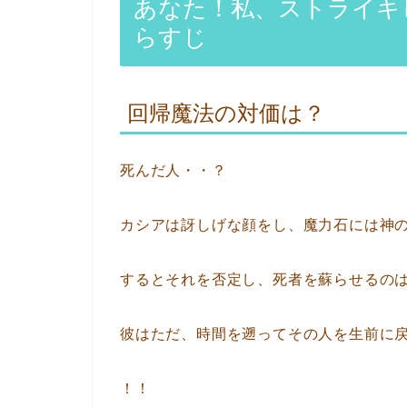
あなた！私、ストライキし
らすじ
回帰魔法の対価は？
死んだ人・・？
カシアは訝しげな顔をし、魔力石には神
するとそれを否定し、死者を蘇らせるの
彼はただ、時間を遡ってその人を生前に
！！