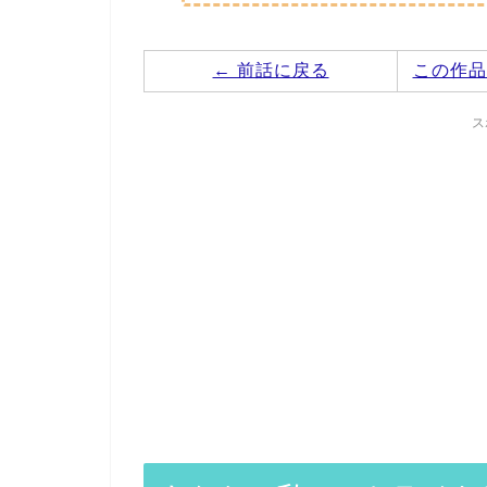
← 前話に戻る
この作品
ス