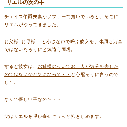
リエルの次の手
チェイス伯爵夫妻がソファーで寛いでいると、そこに
リエルがやってきました。
お父様..お母様… と小さな声で呼ぶ彼女を、体調も万全
ではないだろうにと気遣う両親。
すると彼女は、
お姉様のせいでお二人が気分を害した
のではないかと気になって・・
と心配そうに言うので
した。
なんて優しい子なのだ・・
父はリエルを呼び寄せギュッと抱きしめます。