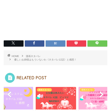
HOME
漫画ネタバレ
優しいお姉様はもういないわ《ネタバレ12話》と感想！
RELATED POST
ネタバレ
漫画ネタバレ
漫画ネタバレ