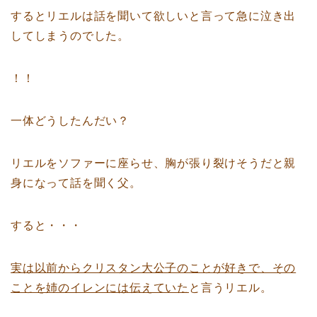
するとリエルは話を聞いて欲しいと言って急に泣き出
してしまうのでした。
！！
一体どうしたんだい？
リエルをソファーに座らせ、胸が張り裂けそうだと親
身になって話を聞く父。
すると・・・
実は以前からクリスタン大公子のことが好きで、その
ことを姉のイレンには伝えていた
と言うリエル。