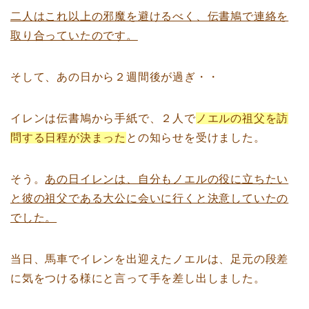
二人はこれ以上の邪魔を避けるべく、伝書鳩で連絡を
取り合っていたのです。
そして、あの日から２週間後が過ぎ・・
イレンは伝書鳩から手紙で、２人で
ノエルの祖父を訪
問する日程が決まった
との知らせを受けました。
そう。
あの日イレンは、自分もノエルの役に立ちたい
と彼の祖父である大公に会いに行くと決意していたの
でした。
当日、馬車でイレンを出迎えたノエルは、足元の段差
に気をつける様にと言って手を差し出しました。