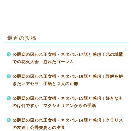
最近の投稿
公爵邸の囚われ王女様・ネタバレ17話と感想！北の城壁
での花火大会｜崩れたゴーレム
公爵邸の囚われ王女様・ネタバレ16話と感想！誤解を解
きたいアセラ｜手紙と２人の距離
公爵邸の囚われ王女様・ネタバレ15話と感想！好きなも
のは何ですか｜マクシミリアンからの手紙
公爵邸の囚われ王女様・ネタバレ14話と感想！クラリス
の友達｜公爵夫妻との夕食