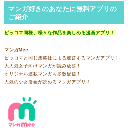
マンガ好きのあなたに無料アプリの
ご紹介
ピッコマ同様、様々な作品を楽しめる漫画アプリ！
マンガMee
ピッコマと同じ集英社による運営するマンガアプリ！
大人気女子向けマンガが読み放題！
オリジナル連載マンガも多数配信！
人気の少女漫画が読めるマンガアプリ！