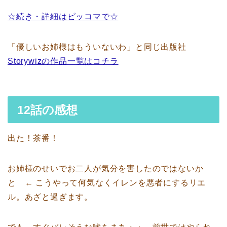
☆続き・詳細はピッコマで☆
「優しいお姉様はもういないわ」と同じ出版社
Storywizの作品一覧はコチラ
12話の感想
出た！茶番！
お姉様のせいでお二人が気分を害したのではないか
と ← こうやって何気なくイレンを悪者にするリエ
ル。あざと過ぎます。