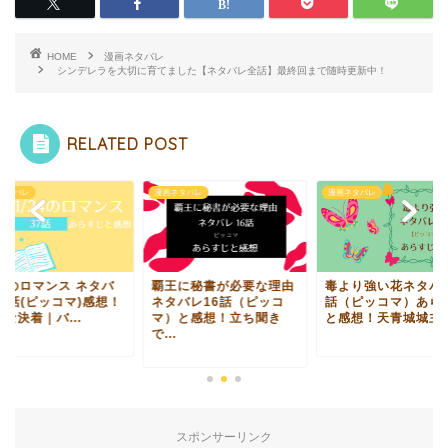
HOME
漫画ネタバレ
シンデレラを大切に育てました【ネタバレ全話】最終回まで随時更新中！
RELATED POST
ネタバレ
漫画ネタバレ
漫画ネタバレ
24のロマンス ネタバ
覇王に秘書が必要な理由
毒より強い花ネタバレ
37話(ピッコマ)感想！
ネタバレ16話（ピッコ
話（ピッコマ）あら
な決着｜バ...
マ）と感想！立ち聞き
と感想！天青城城主か.
で...
スポンサーリンク