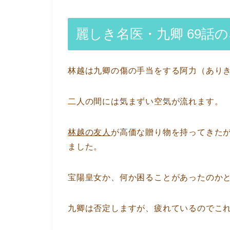
麗しき名医・九卿 69話
林越は九卿の傷の手当をする阿力（あり
二人の間には気まずい空気が流れます。
林越の友人
が高価な贈り物を持ってきた
ました。
宝陽皇女か、何か困ることがあったのか
九卿は否定しますが、疲れているのでこ