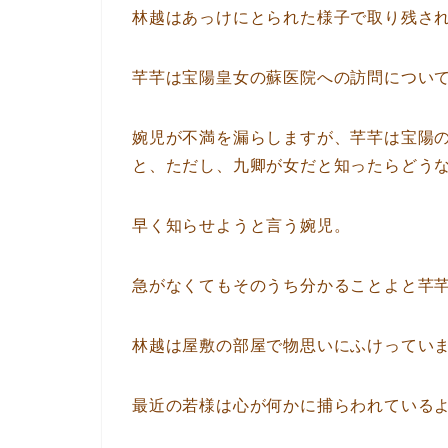
林越はあっけにとられた様子で取り残さ
芊芊は宝陽皇女の蘇医院への訪問につい
婉児が不満を漏らしますが、芊芊は宝陽
と、ただし、九卿が女だと知ったらどう
早く知らせようと言う婉児。
急がなくてもそのうち分かることよと芊
林越は屋敷の部屋で物思いにふけってい
最近の若様は心が何かに捕らわれている