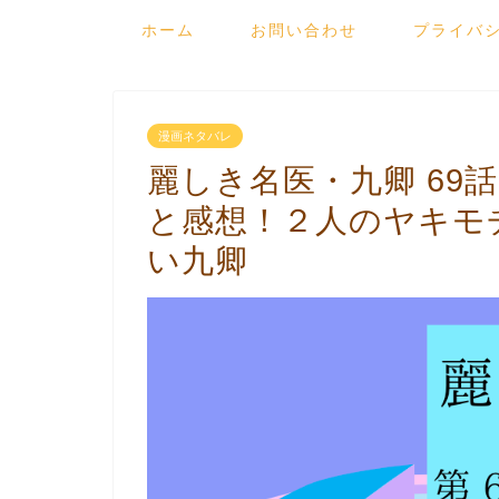
ホーム
お問い合わせ
プライバ
漫画ネタバレ
麗しき名医・九卿 69
と感想！２人のヤキモ
い九卿