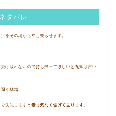
のネタバレ
き）をその場から立ち去らせます。
が受け取れないので持ち帰ってほしいと九卿は言い
と聞く林越。
れで失礼しますと
素っ気なく告げて去ります
。