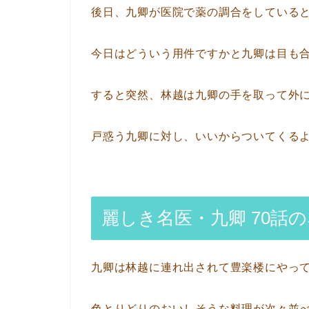
後日、九卿が医院で薬の調合をしている
今日はどういう用件ですかと九卿は目も
すると突然、林越は九卿の手を取って外
戸惑う九卿に対し、いいからついてくる
麗しき名医・九卿 70話
九卿は林越に連れ出されて豊楽楼にやっ
色とりどりのおいしそうな料理が次々並