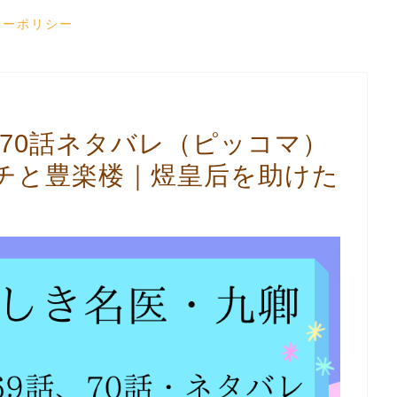
シーポリシー
話70話ネタバレ（ピッコマ）
チと豊楽楼｜煜皇后を助けた