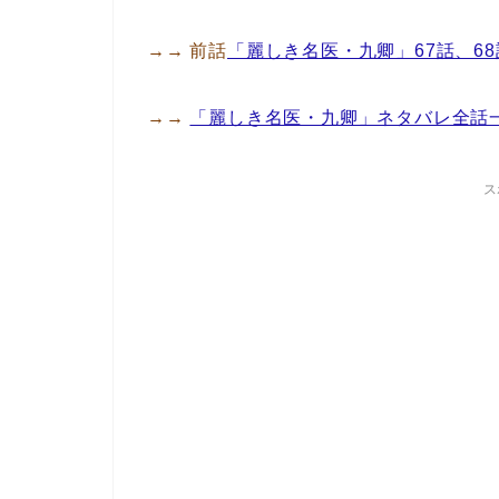
→→ 前話
「麗しき名医・九卿」67話、6
→→
「麗しき名医・九卿」ネタバレ全話
ス