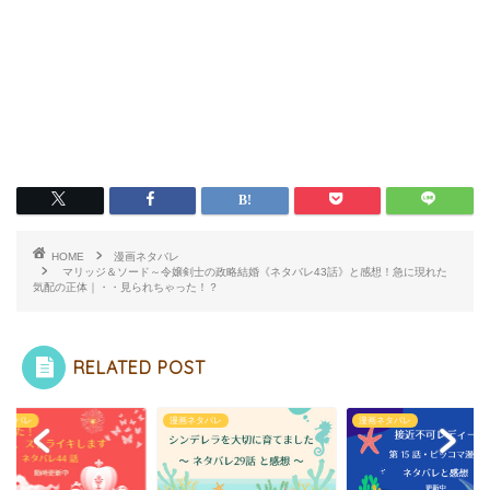
HOME
漫画ネタバレ
マリッジ＆ソード～令嬢剣士の政略結婚《ネタバレ43話》と感想！急に現れた
気配の正体｜・・見られちゃった！？
RELATED POST
ネタバレ
漫画ネタバレ
漫画ネタバレ