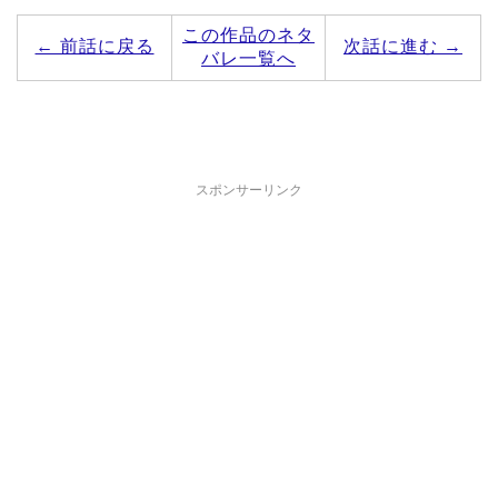
この作品のネタ
← 前話に戻る
次話に進む →
バレ一覧へ
スポンサーリンク