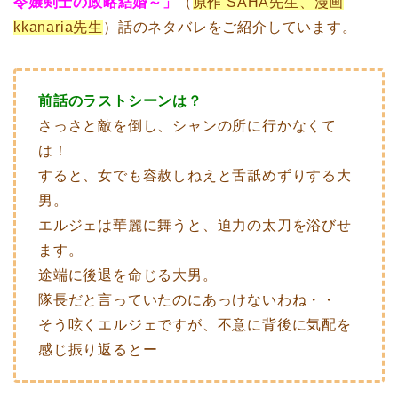
令嬢剣士の政略結婚～」
（
原作 SAHA先生、漫画
kkanaria先生
）話のネタバレをご紹介しています。
前話のラストシーンは？
さっさと敵を倒し、シャンの所に行かなくて
は！
すると、女でも容赦しねえと舌舐めずりする大
男。
エルジェは華麗に舞うと、迫力の太刀を浴びせ
ます。
途端に後退を命じる大男。
隊長だと言っていたのにあっけないわね・・
そう呟くエルジェですが、不意に背後に気配を
感じ振り返るとー