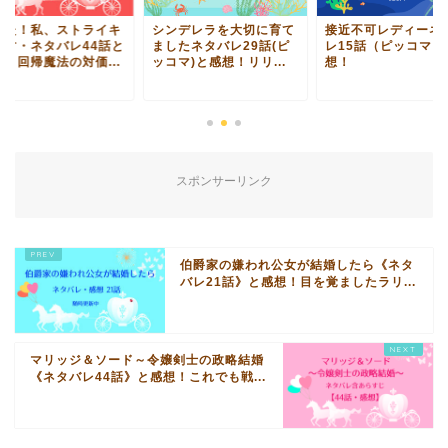
なた！私、ストライキ
シンデレラを大切に育て
接近不可レディーネ
ます・ネタバレ44話と
ましたネタバレ29話(ピ
レ15話（ピッコマ）
想！回帰魔法の対価...
ッコマ)と感想！リリ...
想！
スポンサーリンク
伯爵家の嫌われ公女が結婚したら《ネタ
バレ21話》と感想！目を覚ましたラリ...
マリッジ＆ソード～令嬢剣士の政略結婚
《ネタバレ44話》と感想！これでも戦...