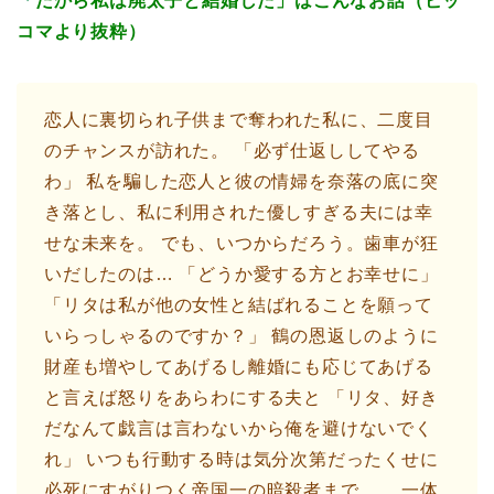
「
だから私は廃太子と結婚した」はこんなお話（ピッ
コマより抜粋）
恋人に裏切られ子供まで奪われた私に、二度目
のチャンスが訪れた。 「必ず仕返ししてやる
わ」 私を騙した恋人と彼の情婦を奈落の底に突
き落とし、私に利用された優しすぎる夫には幸
せな未来を。 でも、いつからだろう。歯車が狂
いだしたのは… 「どうか愛する方とお幸せに」
「リタは私が他の女性と結ばれることを願って
いらっしゃるのですか？」 鶴の恩返しのように
財産も増やしてあげるし離婚にも応じてあげる
と言えば怒りをあらわにする夫と 「リタ、好き
だなんて戯言は言わないから俺を避けないでく
れ」 いつも行動する時は気分次第だったくせに
必死にすがりつく帝国一の暗殺者まで。 …一体