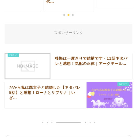
.
代...
スポンサーリンク
後悔は一度きりで結構です・11話ネタバ
レと感想！気配の正体｜アークテール...
だから私は廃太子と結婚した【ネタバレ
5話】と感想！ローナとサブリナ｜い
ざ...