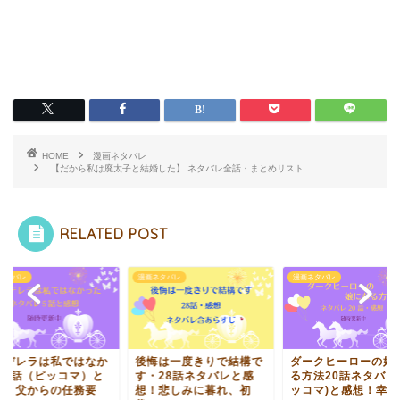
HOME
漫画ネタバレ
【だから私は廃太子と結婚した】 ネタバレ全話・まとめリスト
RELATED POST
ネタバレ
漫画ネタバレ
漫画ネタバレ
ンデレラは私ではなか
後悔は一度きりで結構で
ダークヒーローの娘
た5話（ピッコマ）と
す・28話ネタバレと感
る方法20話ネタバレ
想！父からの任務要
想！悲しみに暮れ、初
ッコマ)と感想！幸せ.